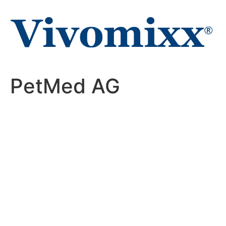
Passer
au
contenu
PetMed AG