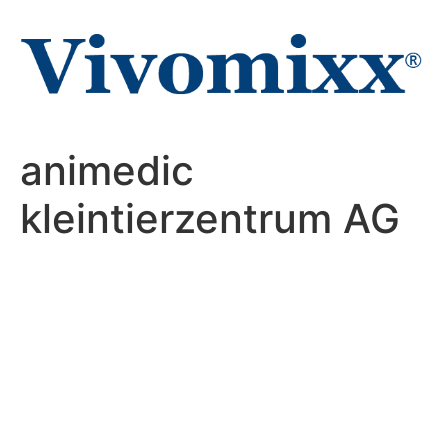
Zum
Inhalt
wechseln
animedic
kleintierzentrum AG