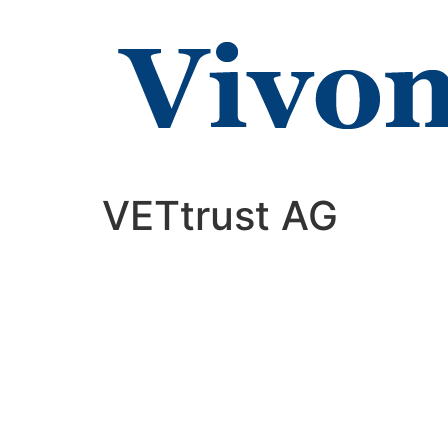
Zum
Inhalt
wechseln
VETtrust AG